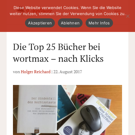
Diese Website verwendet Cookies. Wenn Sie die Website
weiter nutzen, stimmen Sie der Verwendung von Cookies zu.
Akzeptieren
Ablehnen
Mehr Infos
Die Top 25 Bücher bei
wortmax – nach Klicks
von
Holger Reichard
|
22. August 2017