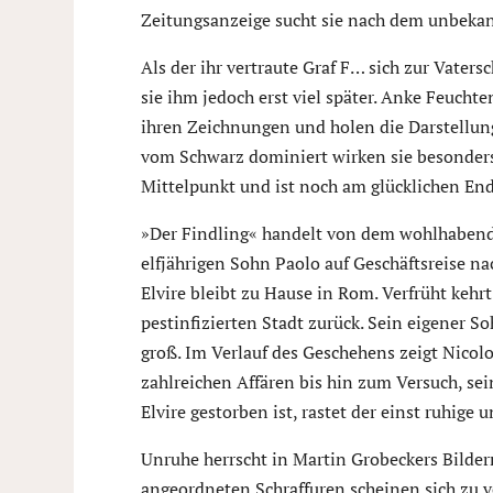
Zeitungsanzeige sucht sie nach dem unbekan
Als der ihr vertraute Graf F… sich zur Vatersc
sie ihm jedoch erst viel später. Anke Feucht
ihren Zeichnungen und holen die Darstellung
vom Schwarz dominiert wirken sie besonders 
Mittelpunkt und ist noch am glücklichen End
»Der Findling« handelt von dem wohlhabend
elfjährigen Sohn Paolo auf Geschäftsreise na
Elvire bleibt zu Hause in Rom. Verfrüht keh
pestinfizierten Stadt zurück. Sein eigener So
groß. Im Verlauf des Geschehens zeigt Nicol
zahlreichen Affären bis hin zum Versuch, se
Elvire gestorben ist, rastet der einst ruhige
Unruhe herrscht in Martin Grobeckers Bildern
angeordneten Schraffuren scheinen sich zu v