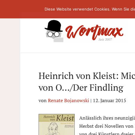
Diese Website verwendet Cookies. Wenn Sie di
Heinrich von Kleist: Mi
von O…/Der Findling
von
Renate Bojanowski
|
12. Januar 2015
Anlässlich ihres neunzigj
Herbst drei Novellen von 
von drei Künstlern dreie