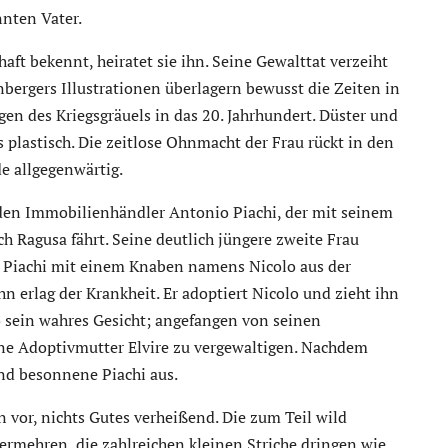
nten Vater.
haft bekennt, heiratet sie ihn. Seine Gewalttat verzeiht
enbergers Illustrationen überlagern bewusst die Zeiten in
en des Kriegsgräuels in das 20. Jahrhundert. Düster und
plastisch. Die zeitlose Ohnmacht der Frau rückt in den
e allgegenwärtig.
en Immobilienhändler Antonio Piachi, der mit seinem
ch Ragusa fährt. Seine deutlich jüngere zweite Frau
rt Piachi mit einem Knaben namens Nicolo aus der
hn erlag der Krankheit. Er adoptiert Nicolo und zieht ihn
o sein wahres Gesicht; angefangen von seinen
ine Adoptivmutter Elvire zu vergewaltigen. Nachdem
 und besonnene Piachi aus.
 vor, nichts Gutes verheißend. Die zum Teil wild
ermehren, die zahlreichen kleinen Striche dringen wie