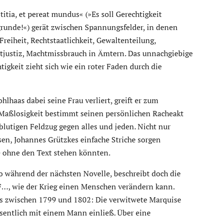
itia, et pereat mundus« (»Es soll Gerechtigkeit
grunde!«) gerät zwischen Spannungsfelder, in denen
Freiheit, Rechtstaatlichkeit, Gewaltenteilung,
tjustiz, Machtmissbrauch in Ämtern. Das unnachgiebige
gkeit zieht sich wie ein roter Faden durch die
lhaas dabei seine Frau verliert, greift er zum
 Maßlosigkeit bestimmt seinen persönlichen Racheakt
blutigen Feldzug gegen alles und jeden. Nicht nur
en, Johannes Grützkes einfache Striche sorgen
 ohne den Text stehen könnten.
o während der nächsten Novelle, beschreibt doch die
F…, wie der Krieg einen Menschen verändern kann.
ges zwischen 1799 und 1802: Die verwitwete Marquise
ssentlich mit einem Mann einließ. Über eine