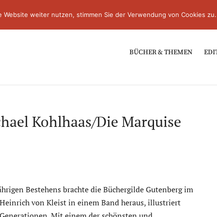
e Website weiter nutzen, stimmen Sie der Verwendung von Cookies zu.
BÜCHER & THEMEN
EDI
chael Kohlhaas/Die Marquise
ährigen Bestehens brachte die Büchergilde Gutenberg im
Heinrich von Kleist in einem Band heraus, illustriert
r Generationen. Mit einem der schönsten und