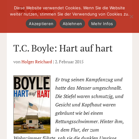
Diese Website verwendet Cookies. Wenn Sie die Website
weiter nutzen, stimmen Sie der Verwendung von Cookies zu.
Akzeptieren
Ablehnen
Mehr Infos
T.C. Boyle: Hart auf hart
von
Holger Reichard
|
2. Februar 2015
Er trug seinen Kampfanzug und
hatte das Messer umgeschnallt.
Die Stiefel waren schmutzig, und
Gesicht und Kopfhaut waren
gebräunt wie bei einem
Rettungsschwimmer. Hinter ihm,
in dem Flur, der zum
Wohnzimmer führte, sah sie die dunklen Umrisse