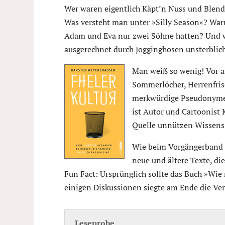
Wer waren eigentlich Käpt’n Nuss und Blendi?
Was versteht man unter »Silly Season«? Wa
Adam und Eva nur zwei Söhne hatten? Und w
ausgerechnet durch Jogginghosen unsterblic
Man weiß so wenig! Vor a
Sommerlöcher, Herrenfris
merkwürdige Pseudonyme 
ist Autor und Cartoonist 
Quelle unnützen Wissens
Wie beim Vorgängerband »
neue und ältere Texte, di
Fun Fact: Ursprünglich sollte das Buch »Wi
einigen Diskussionen siegte am Ende die Ver
Leseprobe