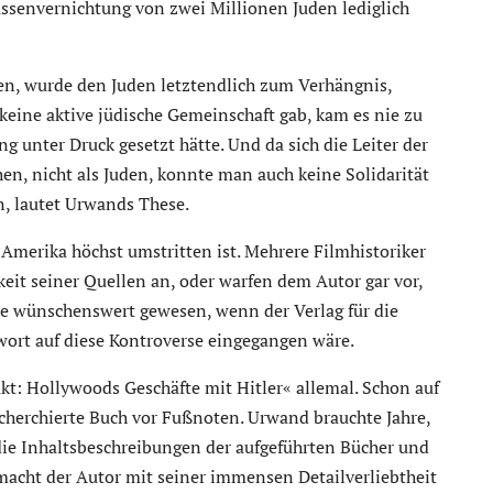
senvernichtung von zwei Millionen Juden lediglich
en, wurde den Juden letztendlich zum Verhängnis,
eine aktive jüdische Gemeinschaft gab, kam es nie zu
ng unter Druck gesetzt hätte. Und da sich die Leiter der
hen, nicht als Juden, konnte man auch keine Solidarität
, lautet Urwands These.
 Amerika höchst umstritten ist. Mehrere Filmhistoriker
eit seiner Quellen an, oder warfen dem Autor gar vor,
re wünschenswert gewesen, wenn der Verlag für die
ort auf diese Kontroverse eingegangen wäre.
kt: Hollywoods Geschäfte mit Hitler« allemal. Schon auf
echerchierte Buch vor Fußnoten. Urwand brauchte Jahre,
die Inhaltsbeschreibungen der aufgeführten Bücher und
macht der Autor mit seiner immensen Detailverliebtheit