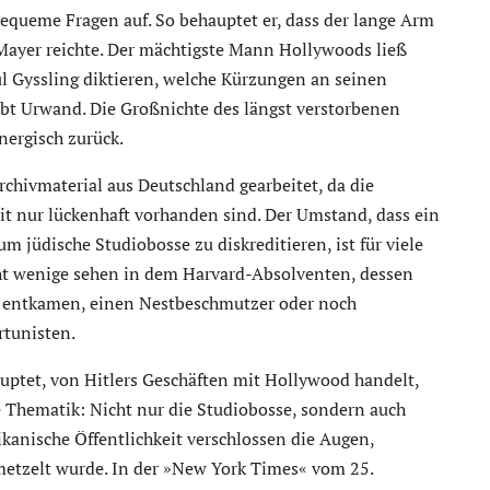
equeme Fragen auf. So behauptet er, dass der lange Arm
 Mayer reichte. Der mächtigste Mann Hollywoods ließ
l Gyssling diktieren, welche Kürzungen an seinen
t Urwand. Die Großnichte des längst verstorbenen
nergisch zurück.
chivmaterial aus Deutschland gearbeitet, da die
t nur lückenhaft vorhanden sind. Der Umstand, dass ein
m jüdische Studiobosse zu diskreditieren, ist für viele
cht wenige sehen in dem Harvard-Absolventen, dessen
 entkamen, einen Nestbeschmutzer oder noch
rtunisten.
uptet, von Hitlers Geschäften mit Hollywood handelt,
 Thematik: Nicht nur die Studiobosse, sondern auch
kanische Öffentlichkeit verschlossen die Augen,
etzelt wurde. In der »New York Times« vom 25.