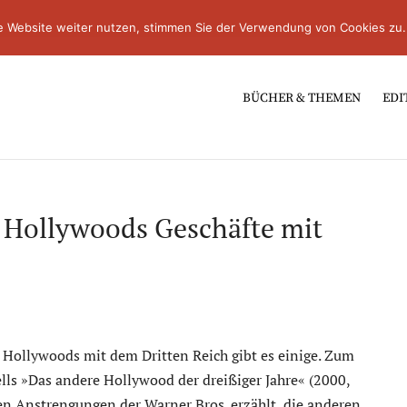
e Website weiter nutzen, stimmen Sie der Verwendung von Cookies zu.
BÜCHER & THEMEN
EDI
 Hollywoods Geschäfte mit
 Hollywoods mit dem Dritten Reich gibt es einige. Zum
ells »Das andere Hollywood der dreißiger Jahre« (2000,
en Anstrengungen der Warner Bros. erzählt, die anderen