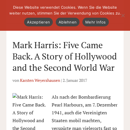
Diese Website verwendet Cookies. Wenn Sie die Website
weiter nutzen, stimmen Sie der Verwendung von Cookies zu.
Akzeptieren
Ablehnen
Mehr Infos
Mark Harris: Five Came
Back. A Story of Hollywood
and the Second World War
von
Karsten Weyershausen
|
2. Januar 2017
Als nach der Bombardierung
Pearl Harbours, am 7. Dezember
1941, auch die Vereinigten
Staaten mobil machten,
verspürte man vielerorts fast so