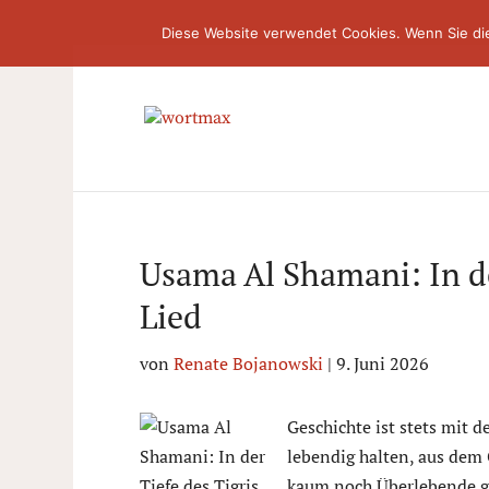
Diese Website verwendet Cookies. Wenn Sie di
Usama Al Shamani: In der
Lied
von
Renate Bojanowski
|
9. Juni 2026
Geschichte ist stets mit
lebendig halten, aus dem
kaum noch Überlebende gi