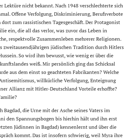
er Lektüre nicht bekannt. Nach 1948 verschlechterte sich
nmal. Offene Verfolgung, Diskriminierung, Berufsverbote
 dort zum rassistischen Tagesgeschäft. Der Protagonist
lie ein, die all das verlor, was zuvor das Leben in
liche, respektvolle Zusammenleben mehrerer Religionen.
ls zweitausendjährigen jüdischen Tradition durch Hitlers
ssein. So wird ihm bewusst, wie wenig er über die
kunftslandes weiß. Mir persönlich ging das Schicksal
rde aus dem einst so geachteten Fabrikanten? Welche
Antisemitismus, willkürliche Verfolgung, Enteignung
ner Allianz mit Hitler-Deutschland Vorteile erhoffte?
Familie?
 Bagdad, die Urne mit der Asche seines Vaters im
i den Spannungsbogen bis hierhin hält und ihn erst
r letzten Jüdinnen in Bagdad) kennenlernt und über die
präch kommt. Das ist insofern schwierig, weil Myra ihre