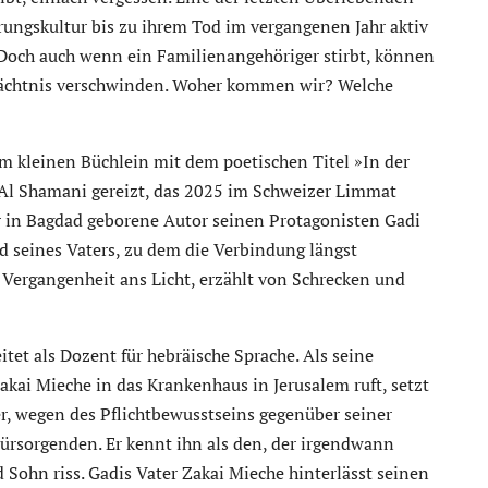
rungskultur bis zu ihrem Tod im vergangenen Jahr aktiv
. Doch auch wenn ein Familienangehöriger stirbt, können
edächtnis verschwinden. Woher kommen wir? Welche
 kleinen Büchlein mit dem poetischen Titel »In der
a Al Shamani gereizt, das 2025 im Schweizer Limmat
er in Bagdad geborene Autor seinen Protagonisten Gadi
od seines Vaters, zu dem die Verbindung längst
r Vergangenheit ans Licht, erzählt von Schrecken und
itet als Dozent für hebräische Sprache. Als seine
akai Mieche in das Krankenhaus in Jerusalem ruft, setzt
er, wegen des Pflichtbewusstseins gegenüber seiner
 Fürsorgenden. Er kennt ihn als den, der irgendwann
Sohn riss. Gadis Vater Zakai Mieche hinterlässt seinen