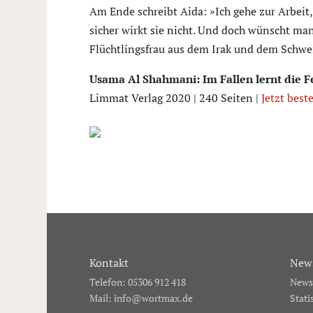
Am Ende schreibt Aida: »Ich gehe zur Arbeit
sicher wirkt sie nicht. Und doch wünscht man
Flüchtlingsfrau aus dem Irak und dem Schw
Usama Al Shahmani: Im Fallen lernt die F
Limmat Verlag 2020 | 240 Seiten |
Jetzt best
Kontakt
News
Telefon: 05306 912 418
Newsl
Mail:
info@wortmax.de
Stati