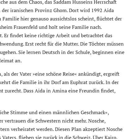
osche aus dem Chaos, das Saddam Husseins Herrschaft
in der iranischen Provinz Ghom. Dort wird 1992 Aida
 Familie hier genauso aussichtslos scheint, flüchtet der
gsheim Frauenfeld und holt seine Familie nach.
. Er findet keine richtige Arbeit und betrachtet das
hwendung. Erst recht für die Mutter. Die Töchter müssen
mzugehen. Sie lernen Deutsch in der Schule, beginnen eine
eimat an.
 als der Vater »eine schöne Reise« ankündigt, ergreift
hrt die Familie in ihr Dorf am Euphrat zurück. In der
t zurecht. Dass Aida in Amina eine Freundin findet,
nliche Stimme und einen männlichen Geschmack«,
er vertrauen die Schwestern nicht mehr. Nosche,
ltern verheiratet werden. Diesen Plan akzeptiert Nosche
Vaters, fliehen sie zurück in die Schweiz. Über Kairo,