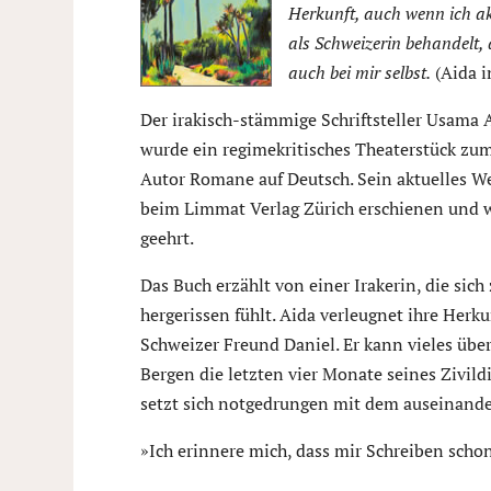
Herkunft, auch wenn ich ak
als Schweizerin behandelt,
auch bei mir selbst.
(Aida i
Der irakisch-stämmige Schriftsteller Usama 
wurde ein regimekritisches Theaterstück zum
Autor Romane auf Deutsch. Sein aktuelles Wer
beim Limmat Verlag Zürich erschienen und 
geehrt.
Das Buch erzählt von einer Irakerin, die sic
hergerissen fühlt. Aida verleugnet ihre Herk
Schweizer Freund Daniel. Er kann vieles übe
Bergen die letzten vier Monate seines Zivildi
setzt sich notgedrungen mit dem auseinander,
»Ich erinnere mich, dass mir Schreiben schon