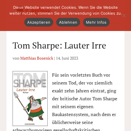
Diese Website verwendet Cookies. Wenn Sie die Website
weiter nutzen, stimmen Sie der Verwendung von Cookies zu.
Akzeptieren
Ablehnen
Mehr Infos
Tom Sharpe: Lauter Irre
von
Matthias Bosenick
|
14. Juni 2023
Für sein vorletztes Buch vor
seinem Tod, der vor ziemlich
exakt zehn Jahren eintrat, ging
der britische Autor Tom Sharpe
mit seinem eigenen
Baukastensystem, nach dem er
üblicherweise seine
schwarzhumorigen gesellschaftskritischen