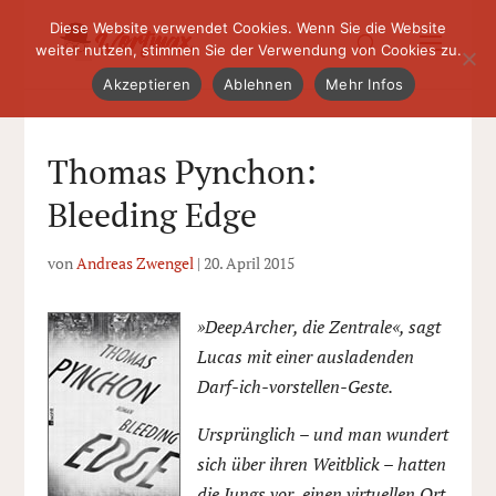
Diese Website verwendet Cookies. Wenn Sie die Website
weiter nutzen, stimmen Sie der Verwendung von Cookies zu.
Akzeptieren
Ablehnen
Mehr Infos
Thomas Pynchon:
Bleeding Edge
von
Andreas Zwengel
|
20. April 2015
»DeepArcher, die Zentrale«, sagt
Lucas mit einer ausladenden
Darf-ich-vorstellen-Geste.
Ursprünglich – und man wundert
sich über ihren Weitblick – hatten
die Jungs vor, einen virtuellen Ort