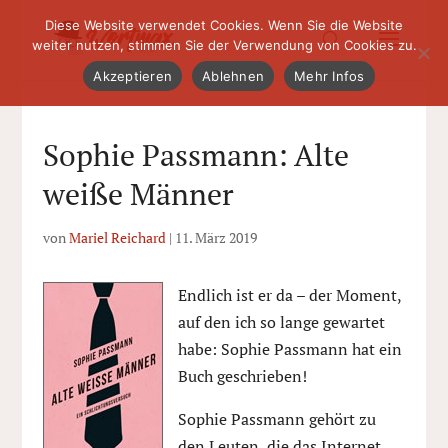
Diese Website verwendet Cookies. Wenn Sie die Website
weiter nutzen, stimmen Sie der Verwendung von Cookies zu.
Akzeptieren
Ablehnen
Mehr Infos
Sophie Passmann: Alte
weiße Männer
von
Mariel Reichard
|
11. März 2019
Endlich ist er da – der Moment,
auf den ich so lange gewartet
habe: Sophie Passmann hat ein
Buch geschrieben!
Sophie Passmann gehört zu
den Leuten, die das Internet