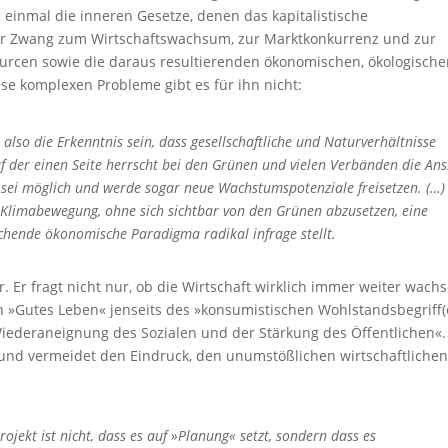
inmal die inneren Gesetze, denen das kapitalistische
der Zwang zum Wirtschaftswachsum, zur Marktkonkurrenz und zur
urcen sowie die daraus resultierenden ökonomischen, ökologische
se komplexen Probleme gibt es für ihn nicht:
lso die Erkenntnis sein, dass gesellschaftliche und Naturverhältnisse
uf der einen Seite herrscht bei den Grünen und vielen Verbänden die Ans
 sei möglich und werde sogar neue Wachstumspotenziale freisetzen. (…)
r Klimabewegung, ohne sich sichtbar von den Grünen abzusetzen, eine
chende ökonomische Paradigma radikal infrage stellt.
r. Er fragt nicht nur, ob die Wirtschaft wirklich immer weiter wach
n »Gutes Leben« jenseits des »konsumistischen Wohlstandsbegriff(
iederaneignung des Sozialen und der Stärkung des Öffentlichen«.
und vermeidet den Eindruck, den unumstößlichen wirtschaftlichen
ojekt ist nicht, dass es auf »Planung« setzt, sondern dass es