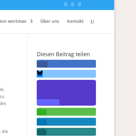
tion wortmax
Über uns
Kontakt
Diesen Beitrag teilen
k,
lzu
 des
 die