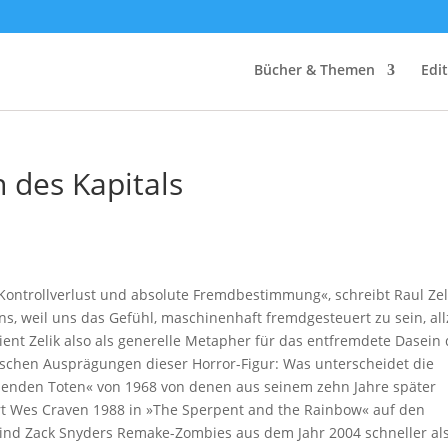
Bücher & Themen
Edi
n des Kapitals
ontrollverlust und absolute Fremdbestimmung«, schreibt Raul Zeli
ns, weil uns das Gefühl, maschinenhaft fremdgesteuert zu sein, al
dient Zelik also als generelle Metapher für das entfremdete Dasein
ischen Ausprägungen dieser Horror-Figur: Was unterscheidet die
benden Toten« von 1968 von denen aus seinem zehn Jahre später
t Wes Craven 1988 in »The Sperpent and the Rainbow« auf den
nd Zack Snyders Remake-Zombies aus dem Jahr 2004 schneller als