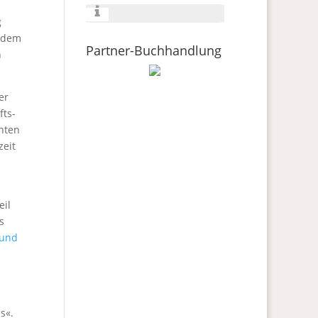
g
t dem
Partner-Buchhandlung
n
er
fts-
nnten
zeit
eil
s
 und
s«.