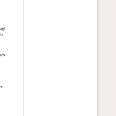
ägt,
le
nen.
en