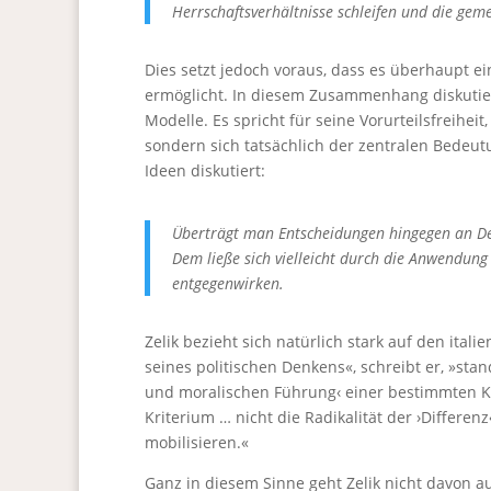
Herrschaftsverhältnisse schleifen und die ge
Dies setzt jedoch voraus, dass es überhaupt e
ermöglicht. In diesem Zusammenhang diskutiert 
Modelle. Es spricht für seine Vorurteilsfreiheit
sondern sich tatsächlich der zentralen Bedeut
Ideen diskutiert:
Überträgt man Entscheidungen hingegen an Del
Dem ließe sich vielleicht durch die Anwendung 
entgegenwirken.
Zelik bezieht sich natürlich stark auf den ita
seines politischen Denkens«, schreibt er, »stan
und moralischen Führung‹ einer bestimmten Kl
Kriterium … nicht die Radikalität der ›Differenz
mobilisieren.«
Ganz in diesem Sinne geht Zelik nicht davon au