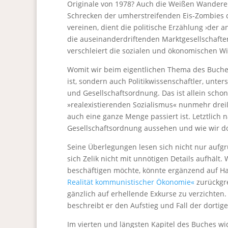
Originale von 1978? Auch die Weißen Wanderer 
Schrecken der umherstreifenden Eis-Zombies d
vereinen, dient die politische Erzählung ›der 
die auseinanderdriftenden Marktgesellschaft
verschleiert die sozialen und ökonomischen W
Womit wir beim eigentlichen Thema des Buches w
ist, sondern auch Politikwissenschaftler, unte
und Gesellschaftsordnung. Das ist allein scho
»realexistierenden Sozialismus« nunmehr dreißig
auch eine ganze Menge passiert ist. Letztlich n
Gesellschaftsordnung aussehen und wie wir 
Seine Überlegungen lesen sich nicht nur aufgr
sich Zelik nicht mit unnötigen Details aufhält.
beschäftigen möchte, könnte ergänzend auf H
Realität kommunistischer Ökonomie«
zurückgre
gänzlich auf erhellende Exkurse zu verzichten
beschreibt er den Aufstieg und Fall der dortig
Im vierten und längsten Kapitel des Buches wi