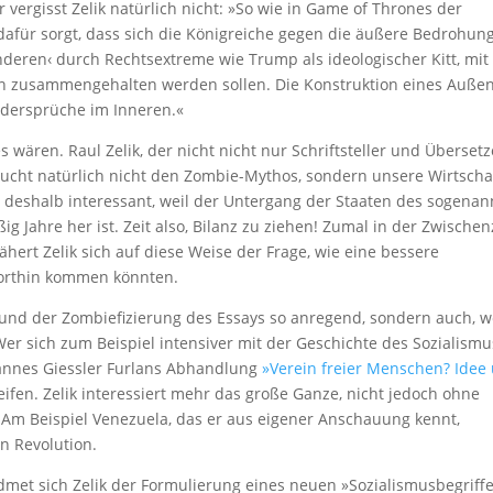
vergisst Zelik natürlich nicht: »So wie in Game of Thrones der
afür sorgt, dass sich die Königreiche gegen die äußere Bedrohun
anderen‹ durch Rechtsextreme wie Trump als ideologischer Kitt, mi
en zusammengehalten werden sollen. Die Konstruktion eines Auße
idersprüche im Inneren.«
ären. Raul Zelik, der nicht nicht nur Schriftsteller und Übersetz
rsucht natürlich nicht den Zombie-Mythos, sondern unsere Wirtscha
n deshalb interessant, weil der Untergang der Staaten des sogena
 Jahre her ist. Zeit also, Bilanz zu ziehen! Zumal in der Zwischen
ähert Zelik sich auf diese Weise der Frage, wie eine bessere
dorthin kommen könnten.
und der Zombiefizierung des Essays so anregend, sondern auch, w
 Wer sich zum Beispiel intensiver mit der Geschichte des Sozialismu
annes Giessler Furlans Abhandlung
»Verein freier Menschen? Idee
ifen. Zelik interessiert mehr das große Ganze, nicht jedoch ohne
. Am Beispiel Venezuela, das er aus eigener Anschauung kennt,
en Revolution.
dmet sich Zelik der Formulierung eines neuen »Sozialismusbegriffe