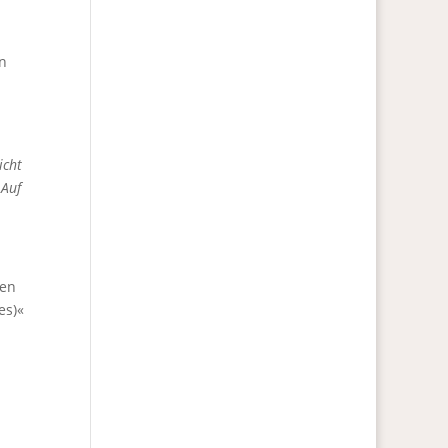
n
icht
 Auf
sen
es)«