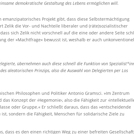
meinsame demokratische Gestaltung des Lebens ermöglichen will.
in emanzipatorisches Projekt gibt, dass diese Selbstermächtigung
Zelik die Vor- und Nachteile liberaler und (räte)sozialistischer
, dass sich Zelik nicht vorschnell auf die eine oder andere Seite schl
ung der »Machtfrage« bewusst ist, weshalb er auch unkonventionel
egierte, übernehmen auch diese schnell die Funktion von Spezialist*in
des aleatorischen Prinzips, also die Auswahl von Delegierten per Los
lienischen Philosophen und Politiker Antonio Gramsci. »Im Zentrum
d das Konzept der ›Hegemonie‹, also die Fähigkeit zur ›intellektuell
asse oder Gruppe.« Er schließt daraus, dass das »entscheidende
‹ ist, sondern die Fähigkeit, Menschen für solidarische Ziele zu
s, dass es den einen richtigen Weg zu einer befreiten Gesellschaft