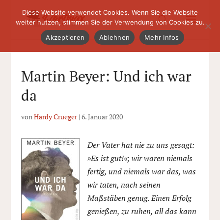
Diese Website verwendet Cookies. Wenn Sie die Website
weiter nutzen, stimmen Sie der Verwendung von Cookies zu.
Akzeptieren
Ablehnen
Mehr Infos
Martin Beyer: Und ich war
da
von
Hardy Crueger
|
6. Januar 2020
Der Vater hat nie zu uns gesagt:
»Es ist gut!«; wir waren niemals
fertig, und niemals war das, was
wir taten, nach seinen
Maßstäben genug. Einen Erfolg
genießen, zu ruhen, all das kann