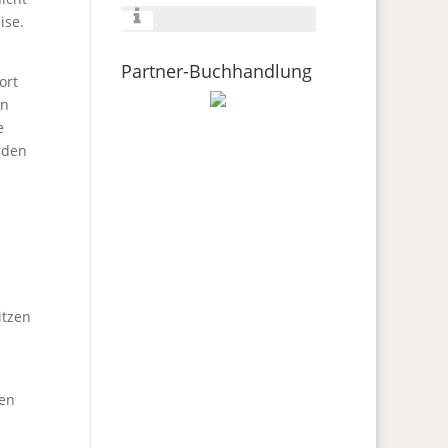
ise.
Partner-Buchhandlung
ort
en
e
rden
itzen
men