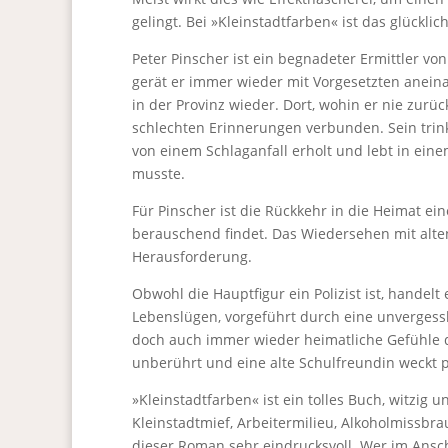
gelingt. Bei »Kleinstadtfarben« ist das glückli
Peter Pinscher ist ein begnadeter Ermittler vo
gerät er immer wieder mit Vorgesetzten aneinan
in der Provinz wieder. Dort, wohin er nie zurü
schlechten Erinnerungen verbunden. Sein trinke
von einem Schlaganfall erholt und lebt in ein
musste.
Für Pinscher ist die Rückkehr in die Heimat ei
berauschend findet. Das Wiedersehen mit alte
Herausforderung.
Obwohl die Hauptfigur ein Polizist ist, handel
Lebenslügen, vorgeführt durch eine unvergessl
doch auch immer wieder heimatliche Gefühle d
unberührt und eine alte Schulfreundin weckt p
»Kleinstadtfarben« ist ein tolles Buch, witzig
Kleinstadtmief, Arbeitermilieu, Alkoholmissbra
dieser Roman sehr eindrucksvoll. Wer im Ansch