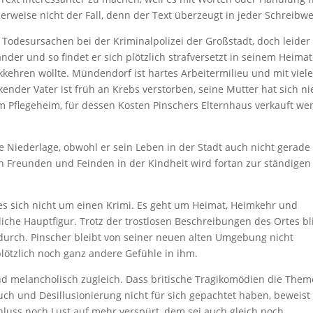
cherweise nicht der Fall, denn der Text überzeugt in jeder Schreibwe
n Todesursachen bei der Kriminalpolizei der Großstadt, doch leider
der und so findet er sich plötzlich strafversetzt in seinem Heimat
ckkehren wollte. Mündendorf ist hartes Arbeitermilieu und mit viel
nder Vater ist früh an Krebs verstorben, seine Mutter hat sich ni
em Pflegeheim, für dessen Kosten Pinschers Elternhaus verkauft we
ne Niederlage, obwohl er sein Leben in der Stadt auch nicht gerade
n Freunden und Feinden in der Kindheit wird fortan zur ständigen
t es sich nicht um einen Krimi. Es geht um Heimat, Heimkehr und
iche Hauptfigur. Trotz der trostlosen Beschreibungen des Ortes bl
urch. Pinscher bleibt von seiner neuen alten Umgebung nicht
lötzlich noch ganz andere Gefühle in ihm.
 und melancholisch zugleich. Dass britische Tragikomödien die The
uch und Desillusionierung nicht für sich gepachtet haben, beweist
luss noch Lust auf mehr verspürt, dem sei auch gleich noch