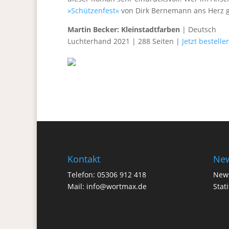
»Schützenfest«
von Dirk Bernemann ans Herz g
Martin Becker: Kleinstadtfarben
| Deutsch
Luchterhand 2021 | 288 Seiten |
Jetzt bestelle
Kontakt
New
Telefon: 05306 912 418
News
Mail:
info@wortmax.de
Stat