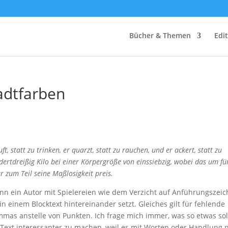
Bücher & Themen
Edi
adtfarben
äuft, statt zu trinken, er quarzt, statt zu rauchen, und er ackert, statt zu
dertdreißig Kilo bei einer Körpergröße von einssiebzig, wobei das um fü
r zum Teil seine Maßlosigkeit preis.
wenn ein Autor mit Spielereien wie dem Verzicht auf Anführungszei
 einem Blocktext hintereinander setzt. Gleiches gilt für fehlende
as anstelle von Punkten. Ich frage mich immer, was so etwas sol
n Text interessanter zu machen, weil es mit Worten oder Handlung n