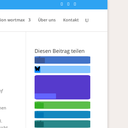
tion wortmax
Über uns
Kontakt
Diesen Beitrag teilen
nf
chen
l.
icht