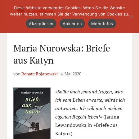
Diese Website verwendet Cookies. Wenn Sie die Website
weiter nutzen, stimmen Sie der Verwendung von Cookies zu.
Akzeptieren
Ablehnen
Mehr Infos
Maria Nurowska: Briefe
aus Katyn
von
Renate Bojanowski
|
4. Mai 2020
»Sollte mich jemand fragen, was
ich vom Leben erwarte, würde ich
antworten: Ich will nach meinen
eigenen Regeln leben!«
(Janina
Lewandowska in »Briefe aus
Katyn«)