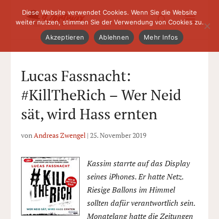
Diese Website verwendet Cookies. Wenn Sie die Website
weiter nutzen, stimmen Sie der Verwendung von Cookies zu.
Akzeptieren
Ablehnen
Mehr Infos
Lucas Fassnacht:
#KillTheRich – Wer Neid
sät, wird Hass ernten
von
Andreas Zwengel
|
25. November 2019
Kassim starrte auf das Display
seines iPhones. Er hatte Netz.
Riesige Ballons im Himmel
sollten dafür verantwortlich sein.
Monatelang hatte die Zeitungen