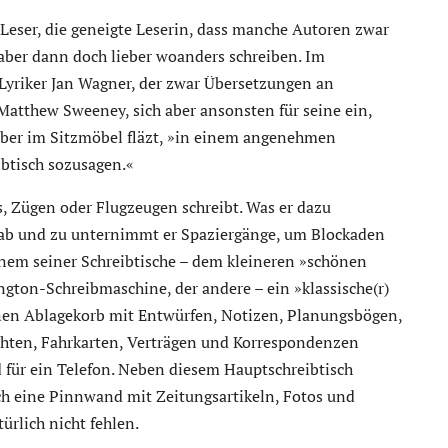
e Leser, die geneigte Leserin, dass manche Autoren zwar
 aber dann doch lieber woanders schreiben. Im
 Lyriker Jan Wagner, der zwar Übersetzungen an
atthew Sweeney, sich aber ansonsten für seine ein,
eber im Sitzmöbel fläzt, »in einem angenehmen
btisch sozusagen.«
s, Zügen oder Flugzeugen schreibt. Was er dazu
d ab und zu unternimmt er Spaziergänge, um Blockaden
inem seiner Schreibtische – dem kleineren »schönen
ngton-Schreibmaschine, der andere – ein »klassische(r)
inen Ablagekorb mit Entwürfen, Notizen, Planungsbögen,
chten, Fahrkarten, Verträgen und Korrespondenzen
d für ein Telefon. Neben diesem Hauptschreibtisch
ch eine Pinnwand mit Zeitungsartikeln, Fotos und
ürlich nicht fehlen.