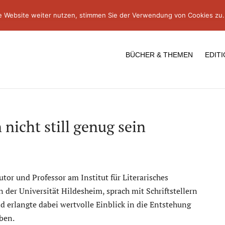
e Website weiter nutzen, stimmen Sie der Verwendung von Cookies zu.
BÜCHER & THEMEN
EDIT
 nicht still genug sein
utor und Professor am Institut für Literarisches
n der Universität Hildesheim, sprach mit Schriftstellern
nd erlangte dabei wertvolle Einblick in die Entstehung
eben.