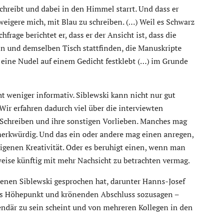
chreibt und dabei in den Himmel starrt. Und dass er
 weigere mich, mit Blau zu schreiben. (…) Weil es Schwarz
frage berichtet er, dass er der Ansicht ist, dass die
ein und demselben Tisch stattfinden, die Manuskripte
ine Nudel auf einem Gedicht festklebt (…) im Grunde
t weniger informativ. Siblewski kann nicht nur gut
Wir erfahren dadurch viel über die interviewten
 Schreiben und ihre sonstigen Vorlieben. Manches mag
rkwürdig. Und das ein oder andere mag einen anregen,
eigenen Kreativität. Oder es beruhigt einen, wenn man
weise künftig mit mehr Nachsicht zu betrachten vermag.
enen Siblewski gesprochen hat, darunter Hanns-Josef
als Höhepunkt und krönenden Abschluss sozusagen –
gendär zu sein scheint und von mehreren Kollegen in den