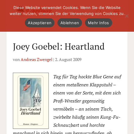
Diese Website verwendet Cookies. Wenn Sie die Website
weiter nutzen, stimmen Sie der Verwendung von Cookies zu.
Akzeptieren
Ablehnen
Mehr Infos
Joey Goebel: Heartland
von
Andreas Zwengel
|
2. August 2009
Tag für Tag hockte Blue Gene auf
einem metallenen Klappstuhl –
einem von der Sorte, mit dem sich
Profi-Wrestler gegenseitig
vermöbeln – an seinem Tisch,
zwirbelte häufig seinen Kung-Fu-
Schnauzbart und horchte
manchmal in sich hinein, um herauszufinden, ob