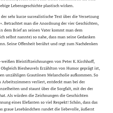
iebige Lebensgeschichte plastisch wirken.
er sehr kurze surrealistische Text über die Versetzung
r«. Betrachtet man die Anordnung der vier Geschichten,
. In dem Brief an seinen Vater kommt man dem
ich selbst nannte) so nahe, dass man seine Gedanken
ann. Seine Offenheit berührt und regt zum Nachdenken
-weißen Bleistiftzeichnungen von Peter K. Kirchhoff,
. Obgleich Biesheuvels Erzählton von Humor geprägt ist,
hren unzähligen Grautönen Melancholie aufkommen. So
s Arbeitszimmers verliert, entdeckt man bei der
zelheiten und staunt über die Sorgfalt, mit der der
t hat. Als würden die Zeichnungen die Geschichten
chnung eines Elefanten so viel Respekt! Schön, dass das
s graue Lesebändchen rundet die liebevolle, äußerst