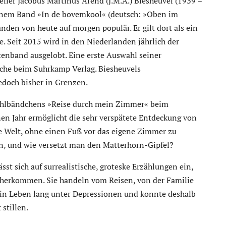
teller Jacobus Martinus Arend (J.M.A.) Biesheuvel (1939 –
inem Band »In de bovemkool« (deutsch: »Oben im
nden von heute auf morgen populär. Er gilt dort als ein
e. Seit 2015 wird in den Niederlanden jährlich der
tenband ausgelobt. Eine erste Auswahl seiner
ache beim Suhrkamp Verlag. Biesheuvels
edoch bisher in Grenzen.
zählbändchens »Reise durch mein Zimmer« beim
en Jahr ermöglicht die sehr verspätete Entdeckung von
e Welt, ohne einen Fuß vor das eigene Zimmer zu
n, und wie versetzt man den Matterhorn-Gipfel?
sst sich auf surrealistische, groteske Erzählungen ein,
aherkommen. Sie handeln vom Reisen, von der Familie
sein Leben lang unter Depressionen und konnte deshalb
stillen.