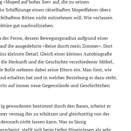
g »Moped auf hoher See« auf, die zu seinen
ein Schiffsjunge einen rätselhaften Mopedfahrer übers
ifelhaftem Bitten nicht mitnehmen will. Wie verlassen
Lektüre gut nachvollziehen.
der Ferne, dessen Bewegungsradius aufgrund einer
h auf die ausgedehnte »Reise durch mein Zimmer«. Dort
ns kleinste Detail. Gleich einer kleinen Autobiografie
ie Herkunft und die Geschichte verschiedener Möbel,
e Rolle nehmen dabei seine Eltern ein. Man liest, wie
d erhalten hat und in welcher Beziehung er dazu steht.
serIn auf immer neue Gegenstände und Geschichtchen
erig gewordenen bestimmt durch den Raum, scheint er
mer vermag ihn zu schützen und gleichzeitig von der
 dennoch nicht lassen kann. Was so lässig
rscheint, stellt sich beim tiefen Hineinlesen als sehr