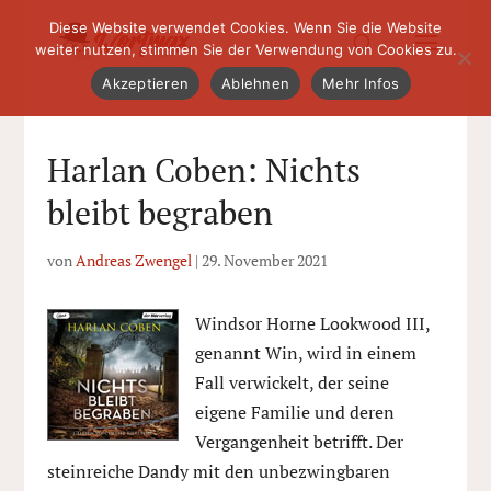
Diese Website verwendet Cookies. Wenn Sie die Website
weiter nutzen, stimmen Sie der Verwendung von Cookies zu.
Akzeptieren
Ablehnen
Mehr Infos
Harlan Coben: Nichts
bleibt begraben
von
Andreas Zwengel
|
29. November 2021
Windsor Horne Lookwood III,
genannt Win, wird in einem
Fall verwickelt, der seine
eigene Familie und deren
Vergangenheit betrifft. Der
steinreiche Dandy mit den unbezwingbaren