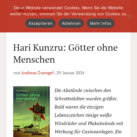
Diese Website verwendet Cookies. Wenn Sie die Website
weiter nutzen, stimmen Sie der Verwendung von Cookies zu.
Akzeptieren
Ablehnen
Mehr Infos
Hari Kunzru: Götter ohne
Menschen
von
Andreas Zwengel
|
29. Januar 2024
Die Abstände zwischen den
Schrottstädten wurden größer.
Bald waren die einzigen
Lebenszeichen riesige weiße
Windräder und Plakatwände mit
Werbung für Casinoanlagen. Ein