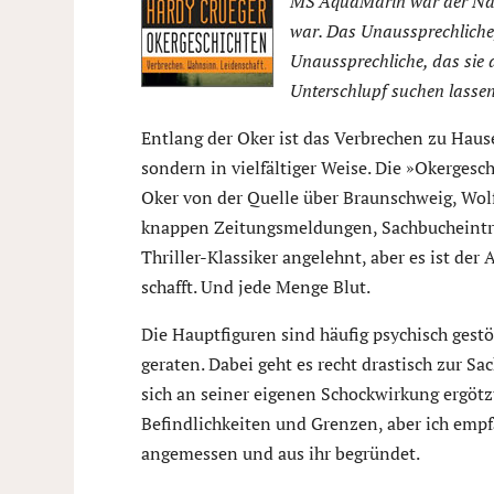
MS AquaMarin war der Nam
war. Das Unaussprechliche
Unaussprechliche, das sie 
Unterschlupf suchen lassen
Entlang der Oker ist das Verbrechen zu Hau
sondern in vielfältiger Weise. Die »Okerges
Oker von der Quelle über Braunschweig, Wol
knappen Zeitungsmeldungen, Sachbucheinträ
Thriller-Klassiker angelehnt, aber es ist der
schafft. Und jede Menge Blut.
Die Hauptfiguren sind häufig psychisch gestö
geraten. Dabei geht es recht drastisch zur S
sich an seiner eigenen Schockwirkung ergötzt
Befindlichkeiten und Grenzen, aber ich empfa
angemessen und aus ihr begründet.