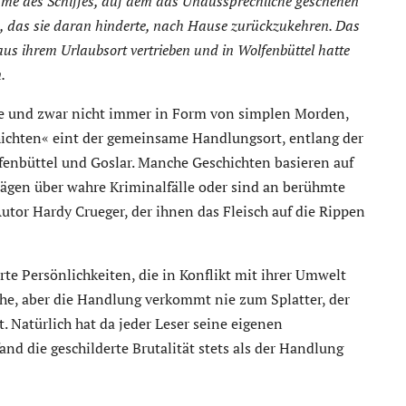
e des Schiffes, auf dem das Unaussprechliche geschehen
, das sie daran hinderte, nach Hause zurückzukehren. Das
aus ihrem Urlaubsort vertrieben und in Wolfenbüttel hatte
.
se und zwar nicht immer in Form von simplen Morden,
chichten« eint der gemeinsame Handlungsort, entlang der
fenbüttel und Goslar. Manche Geschichten basieren auf
gen über wahre Kriminalfälle oder sind an berühmte
 Autor Hardy Crueger, der ihnen das Fleisch auf die Rippen
rte Persönlichkeiten, die in Konflikt mit ihrer Umwelt
ache, aber die Handlung verkommt nie zum Splatter, der
. Natürlich hat da jeder Leser seine eigenen
nd die geschilderte Brutalität stets als der Handlung