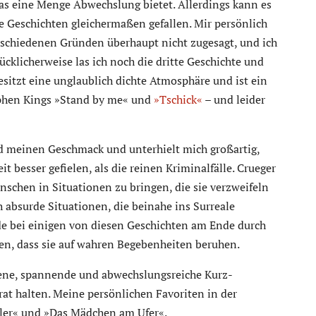
was eine Menge Abwechslung bietet. Allerdings kann es
le Geschichten gleichermaßen gefallen. Mir persönlich
rschiedenen Gründen überhaupt nicht zugesagt, und ich
ücklicherweise las ich noch die dritte Geschichte und
besitzt eine unglaublich dichte Atmosphäre und ist ein
ephen Kings »Stand by me« und
»Tschick«
– und leider
d meinen Geschmack und unterhielt mich großartig,
besser gefielen, als die reinen Kriminalfälle. Crueger
nschen in Situationen zu bringen, die sie verzweifeln
 absurde Situationen, die beinahe ins Surreale
de bei einigen von diesen Geschichten am Ende durch
en, dass sie auf wahren Begebenheiten beruhen.
bene, spannende und abwechslungsreiche Kurz-
rat halten. Meine persönlichen Favoriten in der
gler« und »Das Mädchen am Ufer«.