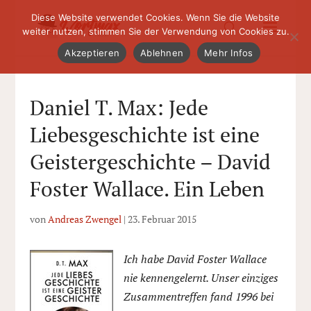
Diese Website verwendet Cookies. Wenn Sie die Website
weiter nutzen, stimmen Sie der Verwendung von Cookies zu.
Akzeptieren
Ablehnen
Mehr Infos
Daniel T. Max: Jede
Liebesgeschichte ist eine
Geistergeschichte – David
Foster Wallace. Ein Leben
von
Andreas Zwengel
|
23. Februar 2015
Ich habe David Foster Wallace
nie kennengelernt. Unser einziges
Zusammentreffen fand 1996 bei