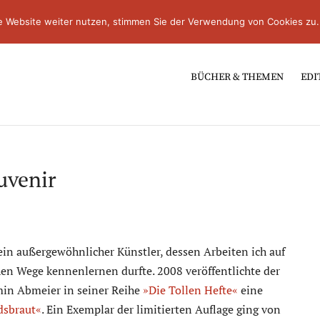
e Website weiter nutzen, stimmen Sie der Verwendung von Cookies zu.
BÜCHER & THEMEN
EDI
uvenir
in außergewöhnlicher Künstler, dessen Arbeiten ich auf
n Wege kennenlernen durfte. 2008 veröffentlichte der
in Abmeier in seiner Reihe
»Die Tollen Hefte«
eine
sbraut«
. Ein Exemplar der limitierten Auflage ging von