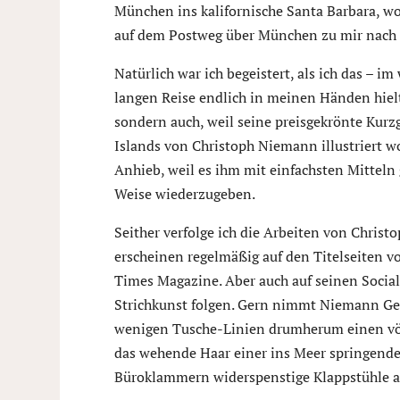
München ins kalifornische Santa Barbara, wo
auf dem Postweg über München zu mir nach
Natürlich war ich begeistert, als ich das – i
langen Reise endlich in meinen Händen hiel
sondern auch, weil seine preisgekrönte Kurz
Islands von Christoph Niemann illustriert wo
Anhieb, weil es ihm mit einfachsten Mitteln g
Weise wiederzugeben.
Seither verfolge ich die Arbeiten von Chris
erscheinen regelmäßig auf den Titelseiten 
Times Magazine. Aber auch auf seinen Soci
Strichkunst folgen. Gern nimmt Niemann Geg
wenigen Tusche-Linien drumherum einen völl
das wehende Haar einer ins Meer springende
Büroklammern widerspenstige Klappstühle a