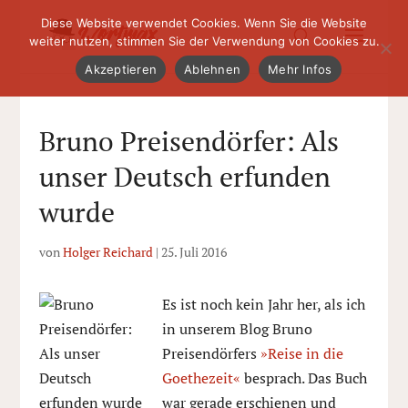
Diese Website verwendet Cookies. Wenn Sie die Website
weiter nutzen, stimmen Sie der Verwendung von Cookies zu.
Akzeptieren
Ablehnen
Mehr Infos
Bruno Preisendörfer: Als
unser Deutsch erfunden
wurde
von
Holger Reichard
|
25. Juli 2016
Es ist noch kein Jahr her, als ich
in unserem Blog Bruno
Preisendörfers
»Reise in die
Goethezeit«
besprach. Das Buch
war gerade erschienen und