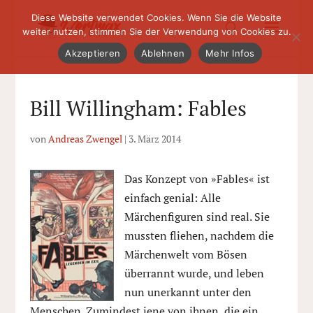
Diese Website verwendet Cookies. Wenn Sie die Website
weiter nutzen, stimmen Sie der Verwendung von Cookies zu.
Akzeptieren
Ablehnen
Mehr Infos
Bill Willingham: Fables
von
Andreas Zwengel
|
3. März 2014
Das Konzept von »Fables« ist
einfach genial: Alle
Märchenfiguren sind real. Sie
mussten fliehen, nachdem die
Märchenwelt vom Bösen
überrannt wurde, und leben
nun unerkannt unter den
Menschen. Zumindest jene von ihnen, die ein