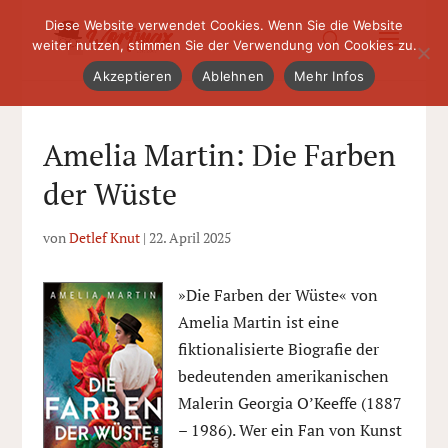
Diese Website verwendet Cookies. Wenn Sie die Website
weiter nutzen, stimmen Sie der Verwendung von Cookies zu.
Akzeptieren
Ablehnen
Mehr Infos
Amelia Martin: Die Farben
der Wüste
von
Detlef Knut
|
22. April 2025
»Die Farben der Wüste« von
Amelia Martin ist eine
fiktionalisierte Biografie der
bedeutenden amerikanischen
Malerin Georgia O’Keeffe (1887
– 1986). Wer ein Fan von Kunst